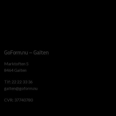
GoForm.nu – Galten
Marktoften 5
8464 Galten
Tlf:
22 22 33 36
galten@goform.nu
CVR: 37740780