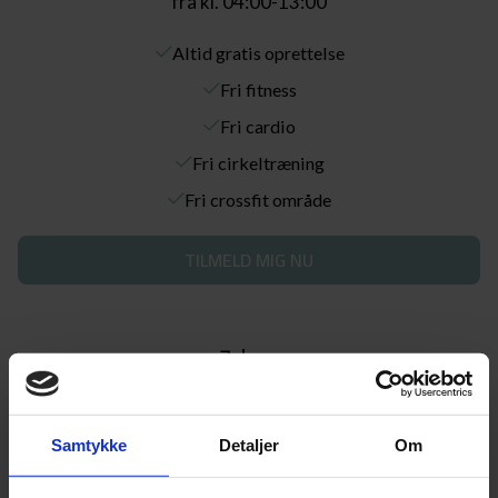
fra kl. 04:00-13:00
Altid gratis oprettelse
Fri fitness
Fri cardio
Fri cirkeltræning
Fri crossfit område
TILMELD MIG NU
7 dage
169,-
Samtykke
Detaljer
Om
Éngangsbeløb