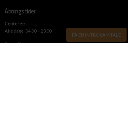
Åbningstider
Centeret:
Alle dage: 04.00 – 23.00
FÅ EN INTROSAMTALE
Receptionen:
Mandag: 16.30 – 19.00
Download App’en