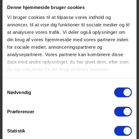
Éngangbeløb
Denne hjemmeside bruger cookies
Adgang Hammel og Galten
Vi bruger cookies til at tilpasse vores indhold og
fra kl. 04:00-23:00
annoncer, til at vise dig funktioner til sociale medier og til
at analysere vores trafik. Vi deler også oplysninger om
Altid gratis oprettelse
din brug af vores hjemmeside med vores partnere inden
Fri fitness
for sociale medier, annonceringspartnere og
Fri cardio
analysepartnere. Vores partnere kan kombinere disse
data med andre oplysninger, du har givet dem, eller som
Fri hold
de har indsamlet fra din brug af deres tjenester.
Fri cirkeltræning
Fri crossfit område
S
Nødvendig
a
TILMELD MIG NU
m
t
Præferencer
y
k
Klippekort 10-klip
k
Statistik
e