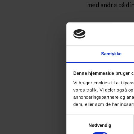
med andre på din 
På TeenFit får du:
Træning med jæ
Samtykke
Grundlæggende 
skader
Denne hjemmeside bruger c
Øget styrke, f
Vi bruger cookies til at tilpas
Varierede træn
vores trafik. Vi deler også 
annonceringspartnere og anal
Fokus på trivse
dem, eller som de har indsaml
Uanset om du er n
S
Nødvendig
a
Træningen er
va
m