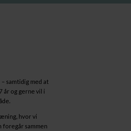
 – samtidig med at
 år og gerne vil i
åde.
æning, hvor vi
n foregår sammen