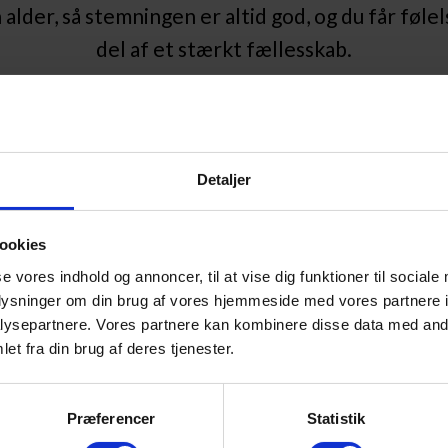
alder, så stemningen er altid god, og du får føle
del af et stærkt fællesskab.
vnaldrende i et sjovt og støttende miljø
Detaljer
tekniktræning, så du lærer at bevæge dig sikke
ookies
art og bedre kropskontrol
se vores indhold og annoncer, til at vise dig funktioner til sociale
ingspas til fed musik – teamwork, challenges og 
oplysninger om din brug af vores hjemmeside med vores partnere i
ysepartnere. Vores partnere kan kombinere disse data med andr
l, selvtillid og sunde træningsvaner
et fra din brug af deres tjenester.
y i fitness eller allerede træner, så bliver du mød
Præferencer
Statistik
rieret, niveauinddelt og altid med tæt instrukti