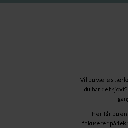
Vil du være stærk
du har det sjovt
gan
Her får du e
fokuserer på
tekn