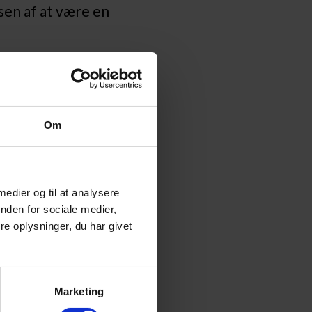
lsen af at være en
Om
rt og undgår
 medier og til at analysere
grin er garanteret
nden for sociale medier,
e oplysninger, du har givet
t der, hvor du er.
Marketing
on
, så du føler dig