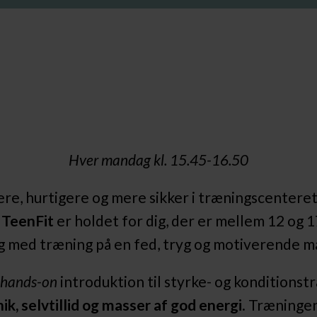
Hver mandag kl. 15.45-16.50
ere, hurtigere og mere sikker i træningscenteret
?
TeenFit
er holdet for dig, der er mellem 12 og 17
g med træning på en fed, tryg og motiverende m
n
hands-on
introduktion til styrke- og konditionstr
ik, selvtillid og masser af god energi
. Træninge