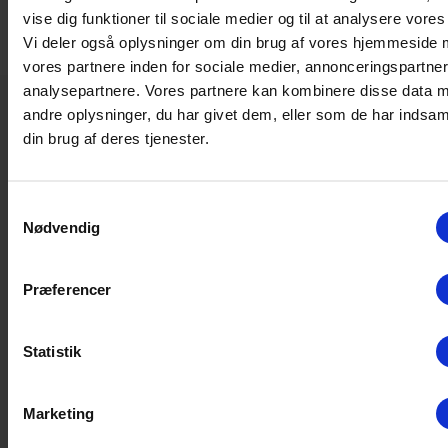
vise dig funktioner til sociale medier og til at analysere vores 
Vi deler også oplysninger om din brug af vores hjemmeside
vores partnere inden for sociale medier, annonceringspartne
analysepartnere. Vores partnere kan kombinere disse data 
andre oplysninger, du har givet dem, eller som de har indsaml
Hvad koster det?
din brug af deres tjenester.
Alle medlemsskaber (pånær Part time) giver
S
adgang til fri holdtræning.
Nødvendig
a
m
Tilmelding
t
Præferencer
y
Du skal tilmelde dig et hold på vores
online-
k
booking
.​ Brug dit medlemsnummer og
k
Statistik
password. Dit password er din fødselsdag og
e
måned. Hvis der er mindre end 5 tilmeldte
v
Marketing
aflyses holdet. Dette vil blive sendt pr. sms.
a
l