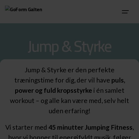
Skip
to
content
Jump & Styrke
Jump & Styrke er den perfekte
træningstime for dig, der vil have
puls,
power og fuld kropsstyrke
i én samlet
workout – og alle kan være med, selv helt
uden erfaring!
Vi starter med
45 minutter Jumping Fitness
,
hvor vi hopper til energifyldt musik, følger