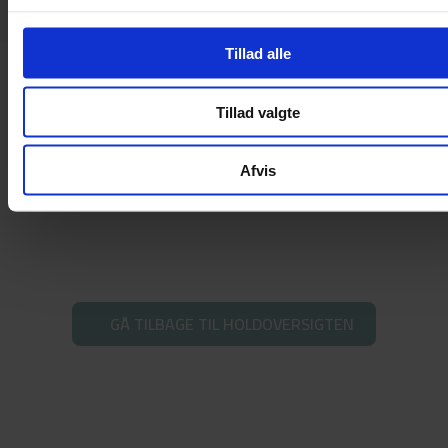
g
Tillad alle
Tillad valgte
Afvis
GÅ TILBAGE TIL HOLDOVERSIGTEN