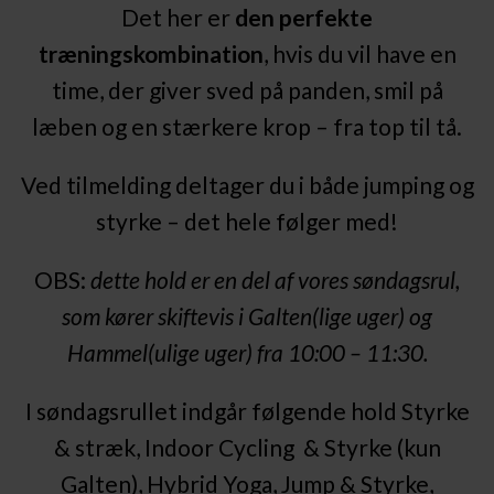
Det her er
den perfekte
træningskombination
, hvis du vil have en
time, der giver sved på panden, smil på
læben og en stærkere krop – fra top til tå.
Ved tilmelding deltager du i både jumping og
styrke – det hele følger med!
OBS:
dette hold er en del af vores søndagsrul,
som kører skiftevis i Galten(lige uger) og
Hammel(ulige uger) fra 10:00 – 11:30.
I søndagsrullet indgår følgende hold Styrke
& stræk, Indoor Cycling
& Styrke (kun
Galten), Hybrid Yoga, Jump & Styrke,