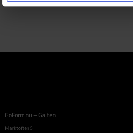
GoForm.nu – Galten
Marktoften 5