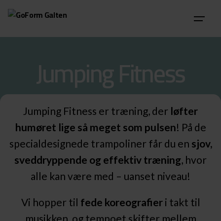
Skip
to
content
Jumping Fitness
Jumping Fitness er træning, der
løfter
humøret lige så meget som pulsen
! På de
specialdesignede trampoliner får du en
sjov,
sveddryppende og effektiv træning
, hvor
alle kan være med – uanset niveau!
Vi hopper til
fede koreografier
i takt til
musikken, og tempoet skifter mellem