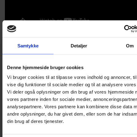
Samtykke
Detaljer
Om
Denne hjemmeside bruger cookies
Vi bruger cookies til at tilpasse vores indhold og annoncer, til
Hvad koster det?
vise dig funktioner til sociale medier og til at analysere vores 
Vi deler også oplysninger om din brug af vores hjemmeside
Alle medlemsskaber (pånær Part time) giver
vores partnere inden for sociale medier, annonceringspartne
adgang til fri holdtræning.
analysepartnere. Vores partnere kan kombinere disse data 
andre oplysninger, du har givet dem, eller som de har indsaml
Tilmelding
din brug af deres tjenester.
Du skal tilmelde dig et hold på vores
online-